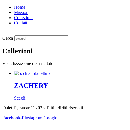
Vai
Home
al
Mission
contenuto
Collezioni
Contatti
Cerca
Collezioni
Visualizzazione del risultato
ZACHERY
Questo
Scegli
prodotto
Dalet Eyewear © 2023 Tutti i diritti riservati.
ha
più
Facebook-f
Instagram
Google
varianti.
Le
opzioni